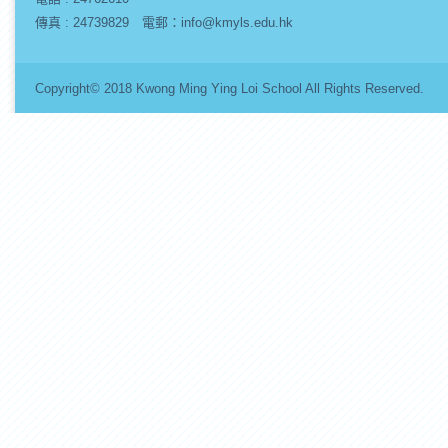
傳真 : 24739829 電郵：info@kmyls.edu.hk
Copyright© 2018 Kwong Ming Ying Loi School All Rights Re