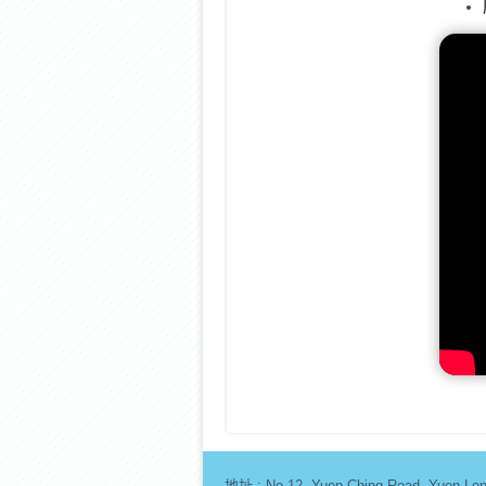
地址 :
No.12, Yuen Ching Road, Yue