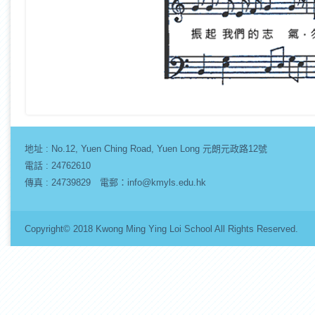
地址 :
No.12, Yuen Ching Road, Yuen Long 元朗元政路12號
電話 : 24762610
傳真 : 24739829 電郵：info@kmyls.edu.hk
Copyright© 2018 Kwong Ming Ying Loi School All Rights Re