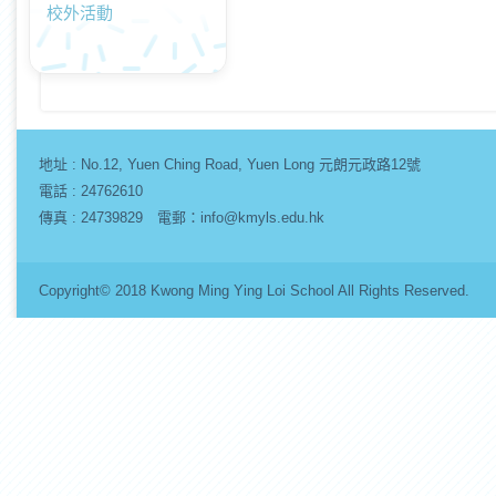
校外活動
地址 :
No.12, Yuen Ching Road, Yuen Long 元朗元政路12號
電話 : 24762610
傳真 : 24739829 電郵：info@kmyls.edu.hk
Copyright© 2018 Kwong Ming Ying Loi School All Rights Re