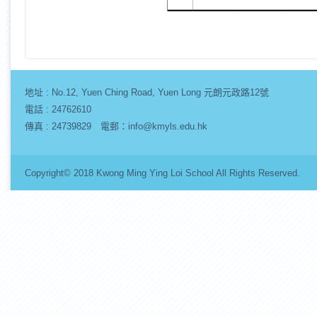
地址 :
No.12, Yuen Ching Road, Yuen Long 元朗元政路12號
電話 : 24762610
傳真 : 24739829 電郵：info@kmyls.edu.hk
Copyright© 2018 Kwong Ming Ying Loi School All Rights Re