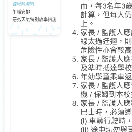
歸程隊資料
而，每3名年3
午膳安排
計算，但每人仍
惡劣天氣特別放學措施
上。
家長 / 監護人
線太過迂迴，則
危險性亦會較高
家長 / 監護
及準時抵達學校
年幼學童乘車返
家長 / 監護
機 / 保姆到
家長 / 監護
巴士時，必須遵
(i) 車輛行駛
(ii) 途中切