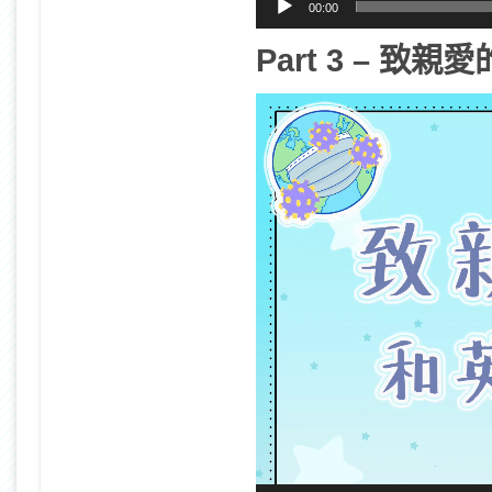
00:00
Part 3 – 致
視
訊
播
放
器