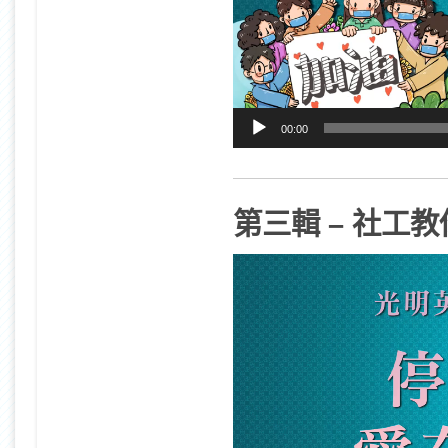
00:00
第三輯 – 社工教
視
訊
播
放
器