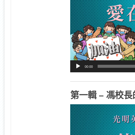
00:00
第一輯 – 馮校長
視
訊
播
放
器