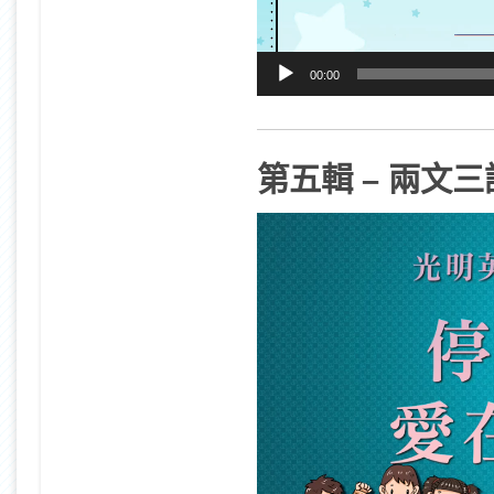
00:00
第五輯 – 兩文三
視
訊
播
放
器