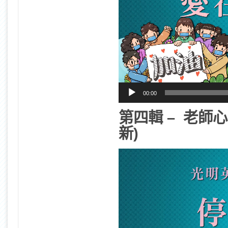
00:00
第四輯 – 老師心
新)
視
訊
播
放
器