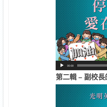
00:00
第二輯 – 副校長
視
訊
播
放
器