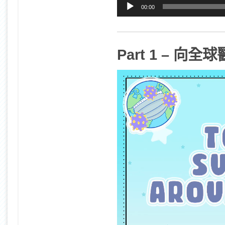
00:00
Part 1 – 向全
視
訊
播
放
器