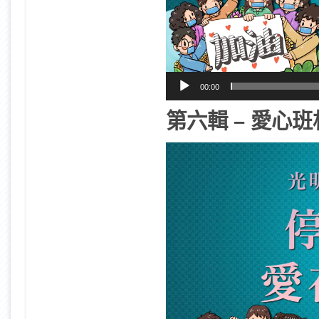
00:00
第六輯 – 愛心班
視
訊
播
放
器