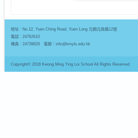
地址 :
No.12, Yuen Ching Road, Yuen Long 元朗元政路12號
電話 : 24762610
傳真 : 24739829 電郵：info@kmyls.edu.hk
Copyright© 2018 Kwong Ming Ying Loi School All Rights Re