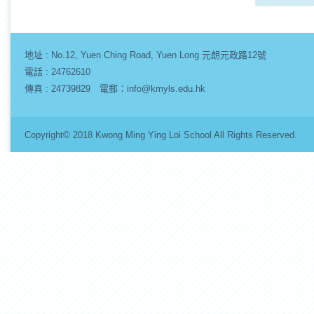
地址 :
No.12, Yuen Ching Road, Yuen Long 元朗元政路12號
電話 : 24762610
傳真 : 24739829 電郵：info@kmyls.edu.hk
Copyright© 2018 Kwong Ming Ying Loi School All Rights Re