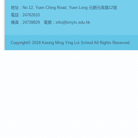
地址 :
No.12, Yuen Ching Road, Yuen Long 元朗元政路12號
電話 : 24762610
傳真 : 24739829 電郵：info@kmyls.edu.hk
Copyright© 2018 Kwong Ming Ying Loi School All Rights Re