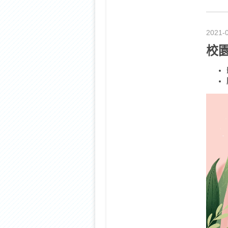
2021-
校
視
訊
播
放
器