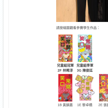
請按縮圖觀看參賽學生作品：
兒童組冠軍
兒童組季軍
2F 林晞淳
3G 陳俊廷
1B 黃韻嘉
1E 黎卓橋
2E 