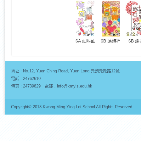
6A 莊熙藍
6B 馮詩程
6B 
地址 :
No.12, Yuen Ching Road, Yuen Long 元朗元政路12號
電話 : 24762610
傳真 : 24739829 電郵：info@kmyls.edu.hk
Copyright© 2018 Kwong Ming Ying Loi School All Rights Re