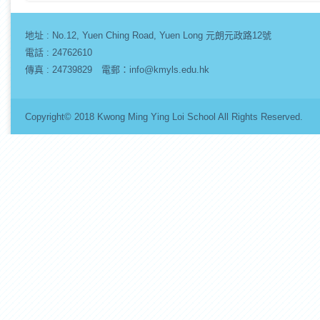
地址 :
No.12, Yuen Ching Road, Yuen Long 元朗元政路12號
電話 : 24762610
傳真 : 24739829 電郵：info@kmyls.edu.hk
Copyright© 2018 Kwong Ming Ying Loi School All Rights Re