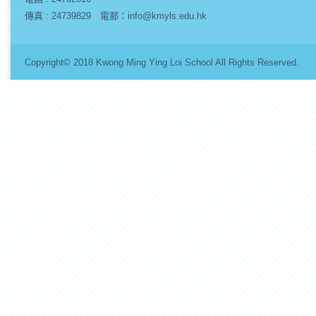
傳真 : 24739829 電郵：info@kmyls.edu.hk
Copyright© 2018 Kwong Ming Ying Loi School All Rights Re