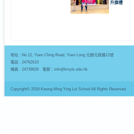
升旗禮
地址 :
No.12, Yuen Ching Road, Yuen Long 元朗元政路12號
電話 : 24762610
傳真 : 24739829 電郵：info@kmyls.edu.hk
Copyright© 2018 Kwong Ming Ying Loi School All Rights Re