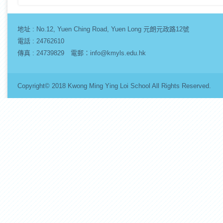
地址 :
No.12, Yuen Ching Road, Yuen Long 元朗元政路12號
電話 : 24762610
傳真 : 24739829 電郵：info@kmyls.edu.hk
Copyright© 2018 Kwong Ming Ying Loi School All Rights Re