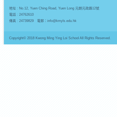
地址 :
No.12, Yuen Ching Road, Yuen Long 元朗元政路12號
電話 : 24762610
傳真 : 24739829 電郵：info@kmyls.edu.hk
Copyright© 2018 Kwong Ming Ying Loi School All Rights Re