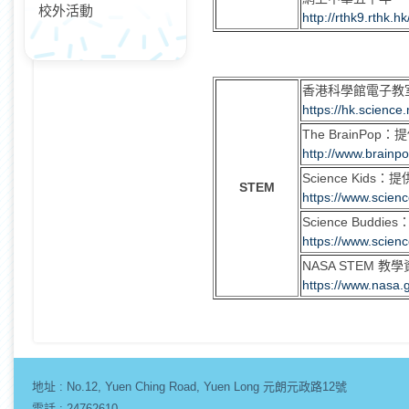
校外活動
http://rthk9.rthk.
香港科學館電子教
https://hk.scienc
The BrainP
http://www.brainpo
Science Kid
STEM
https://www.scienc
Science Bud
https://www.scien
NASA STEM
https://www.nasa.
地址 :
No.12, Yuen Ching Road, Yuen Long 元朗元政路12號
電話 : 24762610