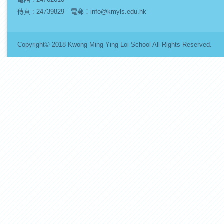
傳真 : 24739829 電郵：info@kmyls.edu.hk
Copyright© 2018 Kwong Ming Ying Loi School All Rights Re