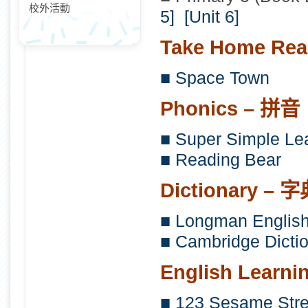
校外活動
5]
[Unit 6]
Take Home Rea
■ Space Town
Phonics – 拼音
■ Super Simple Le
■ Reading Bear
Dictionary – 
■ Longman English 
■ Cambridge Dictio
English Lear
■ 123 Sesame Stre