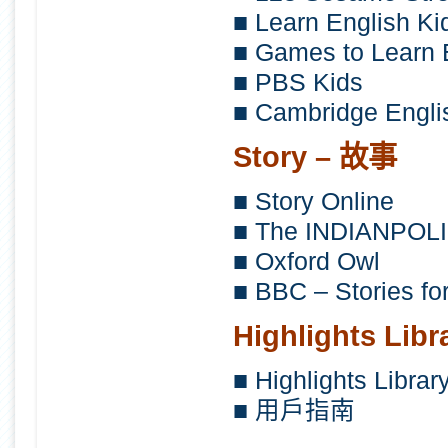
■ Learn English Ki
■ Games to Learn 
■ PBS Kids
■ Cambridge English
Story – 故事
■ Story Online
■ The INDIANPOLI
■ Oxford Owl
■ BBC – Stories fo
Highlights Libr
■ Highlights Libr
■ 用戶指南