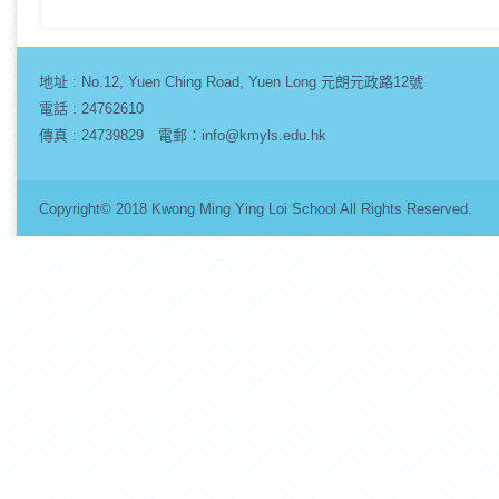
地址 :
No.12, Yuen Ching Road, Yuen Long 元朗元政路12號
電話 : 24762610
傳真 : 24739829 電郵：info@kmyls.edu.hk
Copyright© 2018 Kwong Ming Ying Loi School All Rights Re