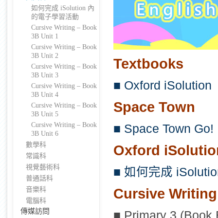
如何完成 iSolution 內
的電子學習活動
Cursive Writing – Book
3B Unit 1
Cursive Writing – Book
3B Unit 2
Textbooks
Cursive Writing – Book
3B Unit 3
■ Oxford iSolution
Cursive Writing – Book
3B Unit 4
Space Town
Cursive Writing – Book
3B Unit 5
Cursive Writing – Book
■ Space Town Go!
3B Unit 6
數學科
Oxford iSoluti
常識科
視覺藝術科
■ 如何完成 iSolu
普通話科
Cursive Writing
音樂科
電腦科
傳媒訪問
■ Primary 3 (Book 