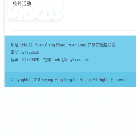
校外活動
地址 :
No.12, Yuen Ching Road, Yuen Long 元朗元政路12號
電話 : 24762610
傳真 : 24739829 電郵：info@kmyls.edu.hk
Copyright© 2018 Kwong Ming Ying Loi School All Rights Re