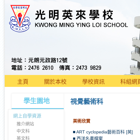
主頁
關於本校
學校資訊
科組網
學生園地
視覺藝術科
網上自學資源
美術欣賞
推介網站
中文科
■ ART cyclopedia藝術百科 [英]
英文科
■ 西洋名畫檔案