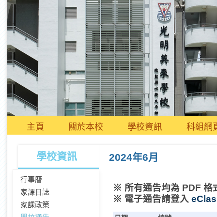
主頁
關於本校
學校資訊
科組網
學校資訊
2024年6月
行事曆
※ 所有通告均為 PDF 格
家課日誌
※ 電子通告請登入
eClas
家課政策