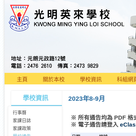
主頁
關於本校
學校資訊
科組網
學校資訊
2023年8-9月
行事曆
※ 所有通告均為 PDF 格
家課日誌
※ 電子通告請登入
eClas
家課政策