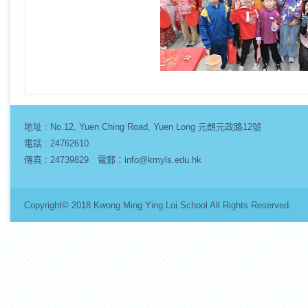
地址 :
No.12, Yuen Ching Road, Yuen Long 元朗元政路12號
電話 : 24762610
傳真 : 24739829 電郵：info@kmyls.edu.hk
Copyright© 2018 Kwong Ming Ying Loi School All Rights Re